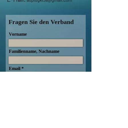
Fragen Sie den Verband
Vorname
Familienname, Nachname
Email
Thema
Hinterlassen Sie uns eine
Nachricht...