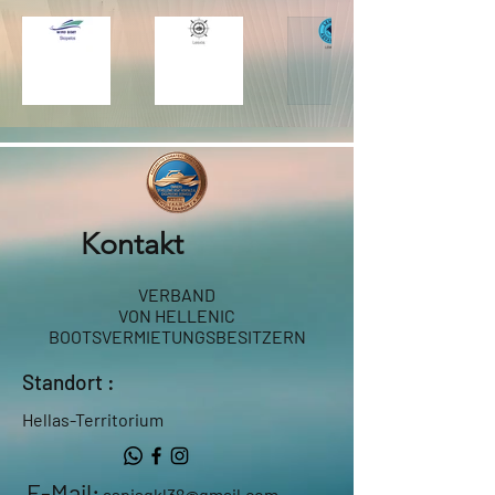
Kontakt
VERBAND
VON HELLENIC
BOOTSVERMIETUNGSBESITZERN
Standort :
Hellas-Territorium
E-Mail:
aspisgkl38@gmail.com