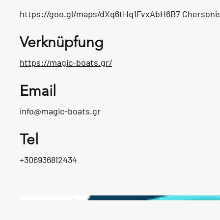
https://goo.gl/maps/dXq6tHq1FvxAbH6B7
Chersoni
Verknüpfung
https://magic-boats.gr/
Email
info@magic-boats.gr
Tel
+306936812434