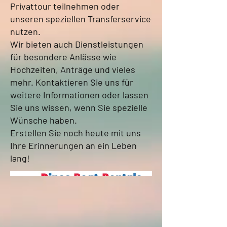
Privattour teilnehmen oder
unseren speziellen Transferservice
nutzen.
Wir bieten auch Dienstleistungen
für besondere Anlässe wie
Hochzeiten, Anträge und vieles
mehr. Kontaktieren Sie uns für
weitere Informationen oder lassen
Sie uns wissen, wenn Sie spezielle
Wünsche haben.
Erstellen Sie noch heute mit uns
Ihre Erinnerungen an ein Leben
lang!