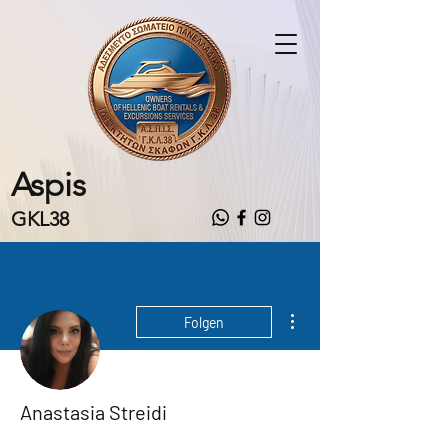
Aspis
GKL38
Weitere Optionen
Folgen
Anastasia Streidi