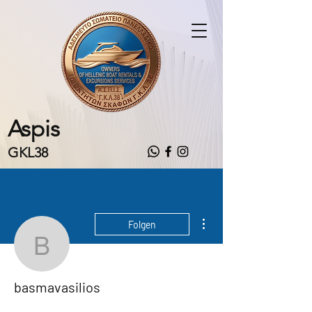
Aspis
GKL38
Weitere Optionen
Folgen
basmavasilios
basmavasilios