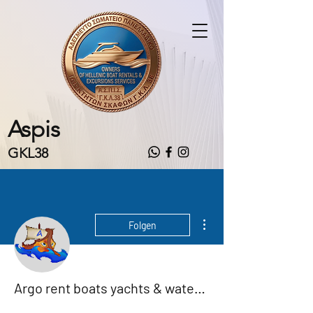
Aspis
GKL38
Weitere Optionen
Folgen
Argo rent boats yachts & water sports services