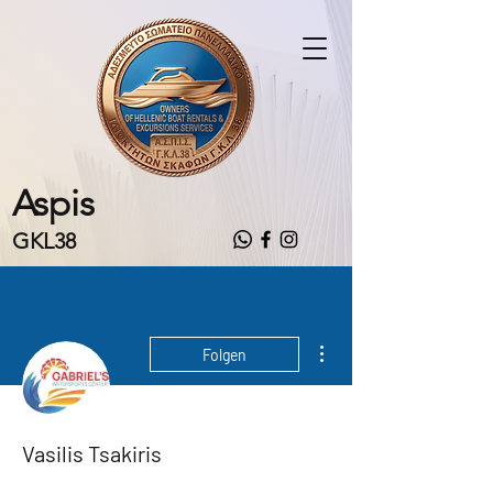
Aspis
GKL38
Weitere Optionen
Folgen
Vasilis Tsakiris