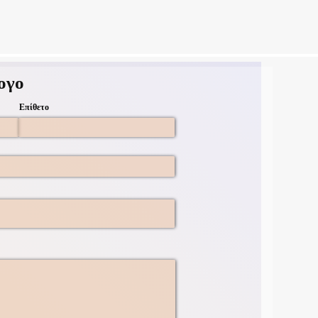
ογο
Επίθετο