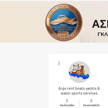
ΑΣ
ΓΚΛ
Περισσότερες ενέργειες
Argo rent boats yachts &
water sports services
0
0
Ακόλουθοι
Ακολουθείτε