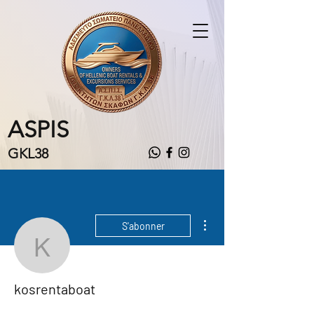
ASPIS
GKL38
Plus d'actions
S'abonner
kosrentaboat
kosrentaboat