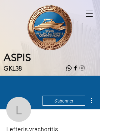
ASPIS
GKL38
Plus d'actions
S'abonner
Lefteris.vrachoritis
Lefteris.vrachoritis