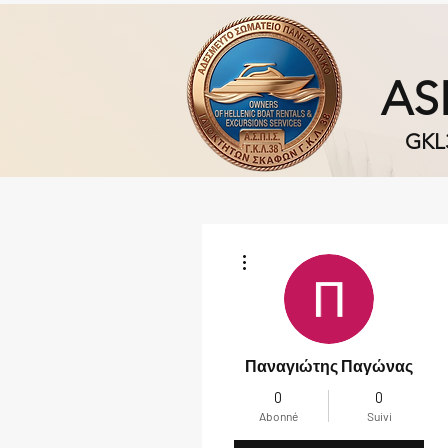
AS
GKL
Plus d'actions
Παναγιώτης Παγώνας
0
0
Abonné
Suivi