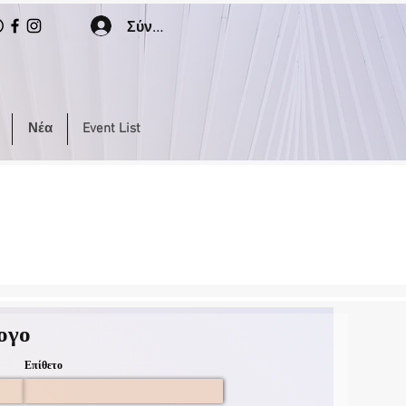
Σύνδεση
Νέα
Event List
ογο
Επίθετο