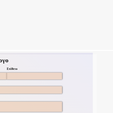
ογο
Επίθετο