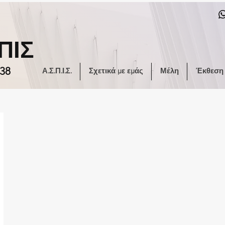
ΠΙΣ
38
Α.Σ.Π.Ι.Σ.
Σχετικά με εμάς
Μέλη
Έκθεση