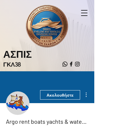
ΑΣΠΙΣ
ΓΚΛ38
Περισσότερες ενέργειες
Ακολουθήστε
Argo rent boats yachts & water sports services